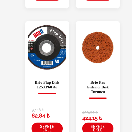
Brio Flap Disk
Brio Pas
125XP60 Ao
Giderici Disk
Turuncu
97,46
₺
499,00
₺
82,84
₺
424,15
₺
SEPETE
SEPETE
EKLE
EKLE