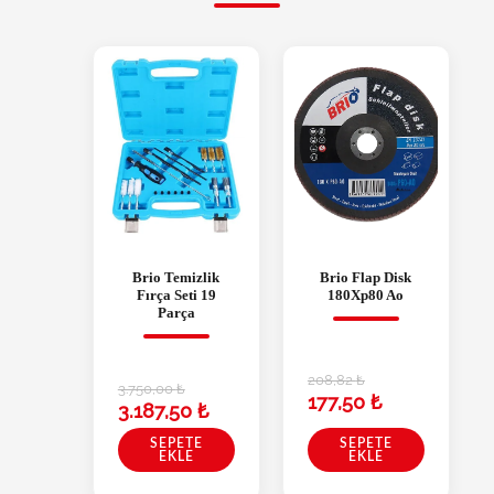
Brio Temizlik
Brio Flap Disk
Fırça Seti 19
180Xp80 Ao
Parça
208,82
₺
3.750,00
₺
177,50
₺
3.187,50
₺
SEPETE
SEPETE
EKLE
EKLE