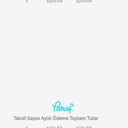
1
1561.68
1561.68
Taksit Sayısı
Aylık Ödeme
Toplam Tutar
1
1561.68
1561.68