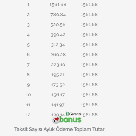
1
1561.68
1561.68
2
780.84
1561.68
3
520.56
1561.68
4
390.42
1561.68
5
312.34
1561.68
6
260.28
1561.68
7
223.10
1561.68
8
195.21
1561.68
9
173.52
1561.68
10
156.17
1561.68
11
141.97
1561.68
12
130.14
1561.68
Taksit Sayısı
Aylık Ödeme
Toplam Tutar