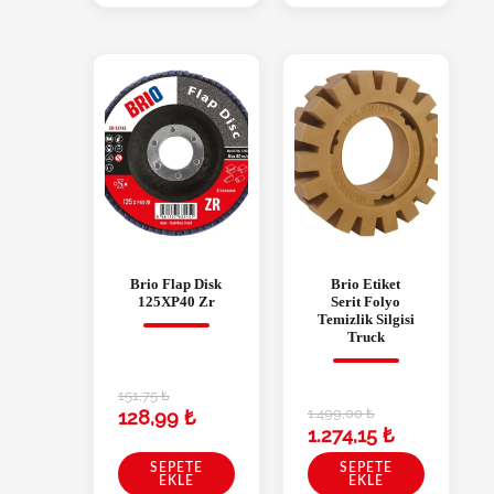
Brio Flap Disk
Brio Etiket
125XP40 Zr
Serit Folyo
Temizlik Silgisi
Truck
151,75
₺
1.499,00
₺
128,99
₺
1.274,15
₺
SEPETE
SEPETE
EKLE
EKLE